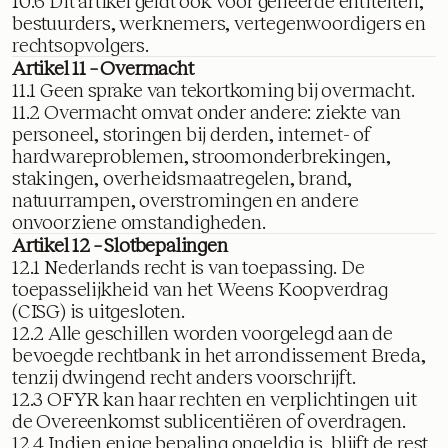
10.6 Dit artikel geldt ook voor gelieerde entiteiten,
bestuurders, werknemers, vertegenwoordigers en
rechtsopvolgers.
Artikel 11 – Overmacht
11.1 Geen sprake van tekortkoming bij overmacht.
11.2 Overmacht omvat onder andere: ziekte van
personeel, storingen bij derden, internet- of
hardwareproblemen, stroomonderbrekingen,
stakingen, overheidsmaatregelen, brand,
natuurrampen, overstromingen en andere
onvoorziene omstandigheden.
Artikel 12 – Slotbepalingen
12.1 Nederlands recht is van toepassing. De
toepasselijkheid van het Weens Koopverdrag
(CISG) is uitgesloten.
12.2 Alle geschillen worden voorgelegd aan de
bevoegde rechtbank in het arrondissement Breda,
tenzij dwingend recht anders voorschrijft.
12.3 OFYR kan haar rechten en verplichtingen uit
de Overeenkomst sublicentiëren of overdragen.
12.4 Indien enige bepaling ongeldig is, blijft de rest