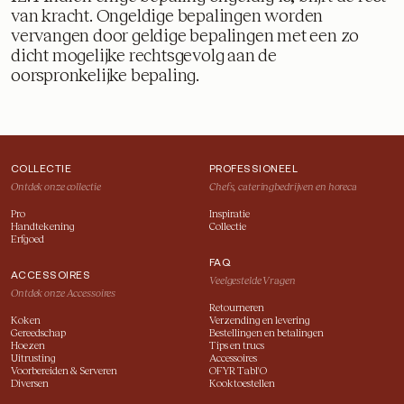
van kracht. Ongeldige bepalingen worden
vervangen door geldige bepalingen met een zo
dicht mogelijke rechtsgevolg aan de
oorspronkelijke bepaling.
COLLECTIE
PROFESSIONEEL
Ontdek onze collectie
Chefs, cateringbedrijven en horeca
Pro
Inspiratie
Handtekening
Collectie
Erfgoed
FAQ
ACCESSOIRES
Veelgestelde Vragen
Ontdek onze Accessoires
Retourneren
Koken
Verzending en levering
Gereedschap
Bestellingen en betalingen
Hoezen
Tips en trucs
Uitrusting
Accessoires
Voorbereiden & Serveren
OFYR Tabl'O
Diversen
Kooktoestellen