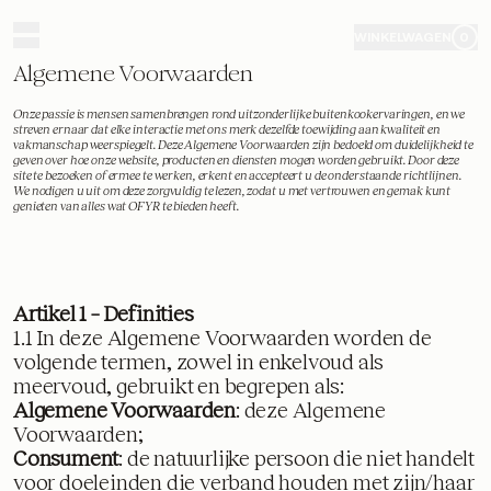
Algemene Voorwaarden - OFYR
WINKELWAGEN
0
Algemene Voorwaarden
Onze passie is mensen samenbrengen rond uitzonderlijke buitenkookervaringen, en we
streven ernaar dat elke interactie met ons merk dezelfde toewijding aan kwaliteit en
vakmanschap weerspiegelt. Deze Algemene Voorwaarden zijn bedoeld om duidelijkheid te
geven over hoe onze website, producten en diensten mogen worden gebruikt. Door deze
site te bezoeken of ermee te werken, erkent en accepteert u de onderstaande richtlijnen.
We nodigen u uit om deze zorgvuldig te lezen, zodat u met vertrouwen en gemak kunt
genieten van alles wat OFYR te bieden heeft.
Artikel 1 – Definities
1.1 In deze Algemene Voorwaarden worden de
volgende termen, zowel in enkelvoud als
meervoud, gebruikt en begrepen als:
Algemene Voorwaarden
: deze Algemene
Voorwaarden;
Consument
: de natuurlijke persoon die niet handelt
voor doeleinden die verband houden met zijn/haar