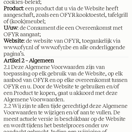
cookies-beleid
;
Product
: een product dat u via de Website heeft
aangeschaft, zoals een OFYR kooktoestel, tafelgrill
of (kook)meubel;
U/uw
: de Consument die een Overeenkomst met
OFYR aangaat;
Website
: de website van OFYR, toegankelijk via
www.ofyr.nl
of
www.ofyr.be
en alle onderliggende
pagina’s.
Artikel 2 – Algemeen
2.1 Deze Algemene Voorwaarden zijn van
toepassing op elk gebruik van de Website, op elk
aanbod van OFYR en op elke overeenkomst tussen
OFYR en u. Door de Website te gebruiken en/of
een Product te kopen, gaat u akkoord met deze
Algemene Voorwaarden.
2.2 Wij zijn te allen tijde gerechtigd deze Algemene
Voorwaarden te wijzigen en/of aan te vullen. De
meest actuele versie is beschikbaar op de Website
en wordt tijdens het bestelproces onder uw
aandacht gebracht. Indien een wijziging of