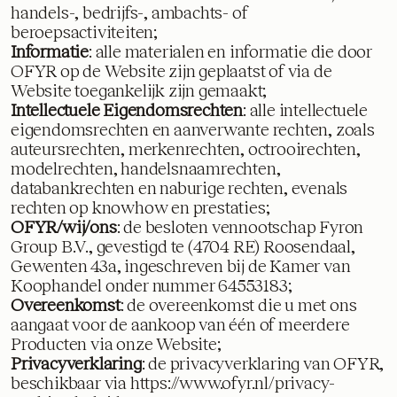
handels-, bedrijfs-, ambachts- of
beroepsactiviteiten;
Informatie
: alle materialen en informatie die door
OFYR op de Website zijn geplaatst of via de
Website toegankelijk zijn gemaakt;
Intellectuele Eigendomsrechten
: alle intellectuele
eigendomsrechten en aanverwante rechten, zoals
auteursrechten, merkenrechten, octrooirechten,
modelrechten, handelsnaamrechten,
databankrechten en naburige rechten, evenals
rechten op knowhow en prestaties;
OFYR/wij/ons
: de besloten vennootschap Fyron
Group B.V., gevestigd te (4704 RE) Roosendaal,
Gewenten 43a, ingeschreven bij de Kamer van
Koophandel onder nummer 64553183;
Overeenkomst
: de overeenkomst die u met ons
aangaat voor de aankoop van één of meerdere
Producten via onze Website;
Privacyverklaring
: de privacyverklaring van OFYR,
beschikbaar via
https://www.ofyr.nl/privacy-